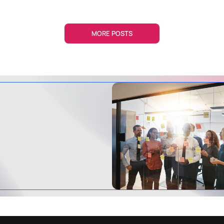
MORE POSTS