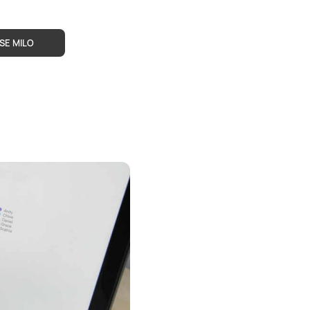
SE MILO