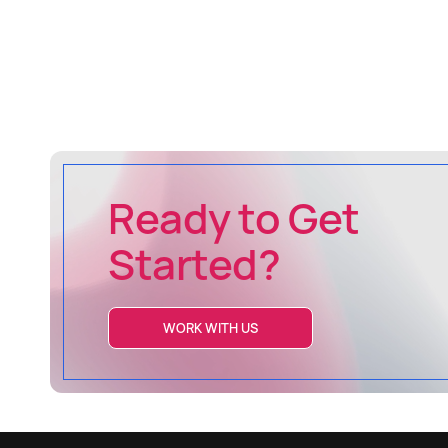
Ready to Get
Started?
WORK WITH US